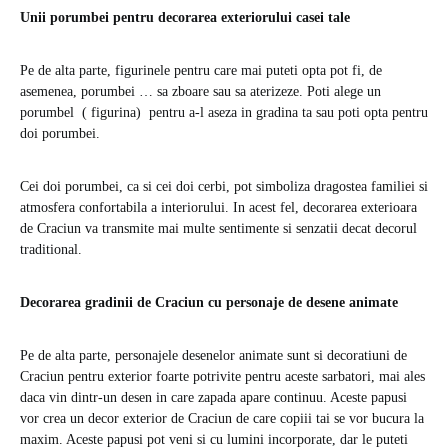
Unii porumbei pentru decorarea exteriorului casei tale
Pe de alta parte, figurinele pentru care mai puteti opta pot fi, de
asemenea, porumbei … sa zboare sau sa aterizeze. Poti alege un
porumbel ( figurina) pentru a-l aseza in gradina ta sau poti opta pentru
doi porumbei.
Cei doi porumbei, ca si cei doi cerbi, pot simboliza dragostea familiei si
atmosfera confortabila a interiorului. In acest fel, decorarea exterioara
de Craciun va transmite mai multe sentimente si senzatii decat decorul
traditional.
Decorarea gradinii de Craciun cu personaje de desene animate
Pe de alta parte, personajele desenelor animate sunt si decoratiuni de
Craciun pentru exterior foarte potrivite pentru aceste sarbatori, mai ales
daca vin dintr-un desen in care zapada apare continuu. Aceste papusi
vor crea un decor exterior de Craciun de care copiii tai se vor bucura la
maxim. Aceste papusi pot veni si cu lumini incorporate, dar le puteti