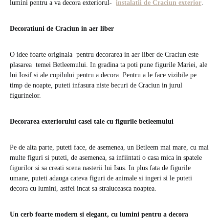
lumini pentru a va decora exteriorul-
instalatii de Craciun exterior
.
Decoratiuni de Craciun in aer liber
O idee foarte originala pentru decorarea in aer liber de Craciun este
plasarea temei Betleemului. In gradina ta poti pune figurile Mariei, ale
lui Iosif si ale copilului pentru a decora. Pentru a le face vizibile pe
timp de noapte, puteti infasura niste becuri de Craciun in jurul
figurinelor.
Decorarea exteriorului casei tale cu figurile betleemului
Pe de alta parte, puteti face, de asemenea, un Betleem mai mare, cu mai
multe figuri si puteti, de asemenea, sa infiintati o casa mica in spatele
figurilor si sa creati scena nasterii lui Isus. In plus fata de figurile
umane, puteti adauga cateva figuri de animale si ingeri si le puteti
decora cu lumini, astfel incat sa straluceasca noaptea.
Un cerb foarte modern si elegant, cu lumini pentru a decora