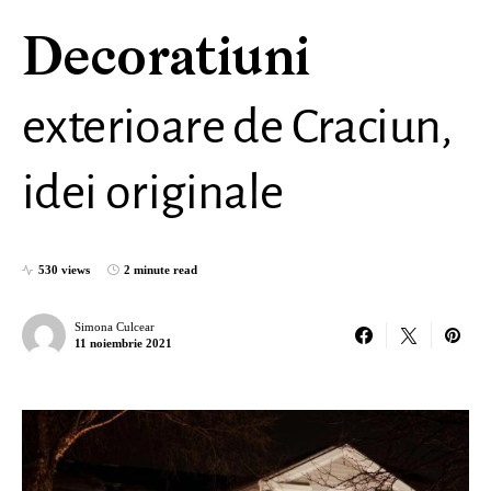
Decoratiuni
exterioare de Craciun,
idei originale
530 views
2 minute read
Simona Culcear
11 noiembrie 2021