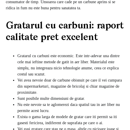
consumator de timp. Unsoarea care cade pe un carbune aprins si se
ridica in fum nu este buna pentru sanatatea ta.
Gratarul cu carbuni: raport
calitate pret excelent
Gratarul cu carbuni este economic. Este intr-adevar una dintre
cele mai ieftine metode de gatit in aer liber. Materialul este
simplu, nu integreaza nicio tehnologie anume, ceea ce explica
costul sau scazut.
Vei avea nevoie doar de carbune obisnuit pe care il vei cumpara
din supermarketuri, magazine de bricolaj si chiar magazine de
proximitate.
Sunt posibile multe dimensiuni de gratar.
Nu este nevoie sa te aglomerezi daca spatiul tau in aer liber nu
permite acest lucru.
Exista o gama larga de modele de gratar care iti permit sa iti
gasesti fericirea, indiferent de suprafata pe care o ai.
Vei gasi gratare care stau pe o masa, altele cu picioare joase si