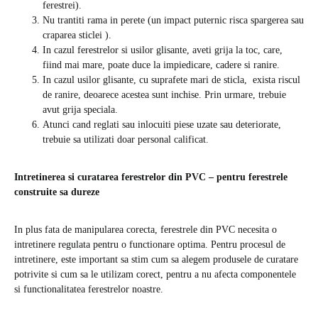
ferestrei).
Nu trantiti rama in perete (un impact puternic risca spargerea sau
craparea sticlei ).
In cazul ferestrelor si usilor glisante, aveti grija la toc, care,
fiind mai mare, poate duce la impiedicare, cadere si ranire.
In cazul usilor glisante, cu suprafete mari de sticla, exista riscul
de ranire, deoarece acestea sunt inchise. Prin urmare, trebuie
avut grija speciala.
Atunci cand reglati sau inlocuiti piese uzate sau deteriorate,
trebuie sa utilizati doar personal calificat.
Intretinerea si curatarea ferestrelor din PVC – pentru ferestrele
construite sa dureze
In plus fata de manipularea corecta, ferestrele din PVC necesita o
intretinere regulata pentru o functionare optima. Pentru procesul de
intretinere, este important sa stim cum sa alegem produsele de curatare
potrivite si cum sa le utilizam corect, pentru a nu afecta componentele
si functionalitatea ferestrelor noastre.