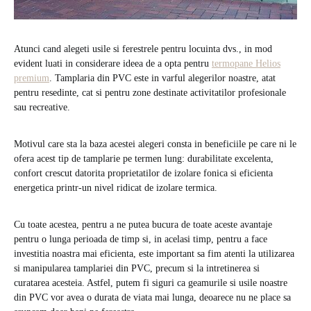
Atunci cand alegeti usile si ferestrele pentru locuinta dvs., in mod
evident luati in considerare ideea de a opta pentru
termopane Helios
premium
. Tamplaria din PVC este in varful alegerilor noastre, atat
pentru resedinte, cat si pentru zone destinate activitatilor profesionale
sau recreative.
Motivul care sta la baza acestei alegeri consta in beneficiile pe care ni le
ofera acest tip de tamplarie pe termen lung: durabilitate excelenta,
confort crescut datorita proprietatilor de izolare fonica si eficienta
energetica printr-un nivel ridicat de izolare termica.
Cu toate acestea, pentru a ne putea bucura de toate aceste avantaje
pentru o lunga perioada de timp si, in acelasi timp, pentru a face
investitia noastra mai eficienta, este important sa fim atenti la utilizarea
si manipularea tamplariei din PVC, precum si la intretinerea si
curatarea acesteia. Astfel, putem fi siguri ca geamurile si usile noastre
din PVC vor avea o durata de viata mai lunga, deoarece nu ne place sa