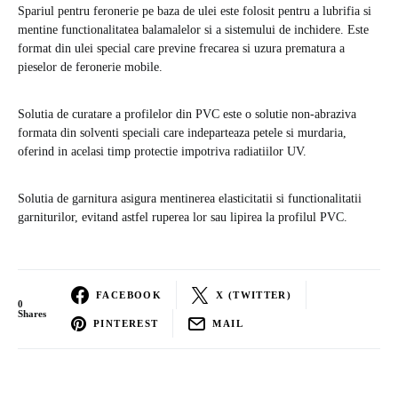
Spariul pentru feronerie pe baza de ulei este folosit pentru a lubrifia si
mentine functionalitatea balamalelor si a sistemului de inchidere. Este
format din ulei special care previne frecarea si uzura prematura a
pieselor de feronerie mobile.
Solutia de curatare a profilelor din PVC este o solutie non-abraziva
formata din solventi speciali care indeparteaza petele si murdaria,
oferind in acelasi timp protectie impotriva radiatiilor UV.
Solutia de garnitura asigura mentinerea elasticitatii si functionalitatii
garniturilor, evitand astfel ruperea lor sau lipirea la profilul PVC.
FACEBOOK
X (TWITTER)
0
Shares
PINTEREST
MAIL