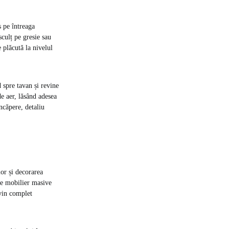
s pe întreaga
sculț pe gresie sau
 plăcută la nivelul
 spre tavan și revine
de aer, lăsând adesea
ncăpere, detaliu
or și decorarea
 de mobilier masive
evin complet