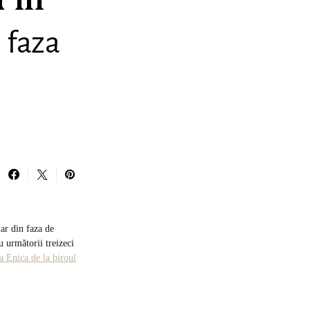
 în
n faza
iar din faza de
u următorii treizeci
a Enica de la biroul