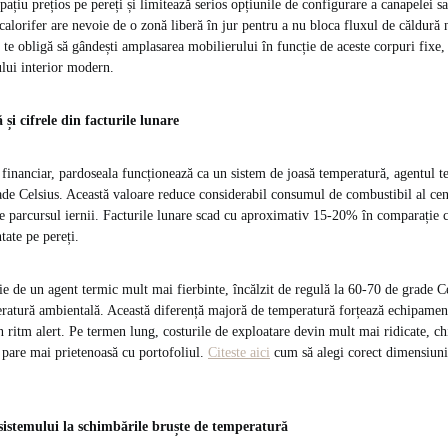
ațiu prețios pe pereți și limitează serios opțiunile de configurare a canapelei sa
alorifer are nevoie de o zonă liberă în jur pentru a nu bloca fluxul de căldură n
t te obligă să gândești amplasarea mobilierului în funcție de aceste corpuri fixe,
ului interior modern.
 și cifrele din facturile lunare
financiar, pardoseala funcționează ca un sistem de joasă temperatură, agentul 
de Celsius. Această valoare reduce considerabil consumul de combustibil al cent
 parcursul iernii. Facturile lunare scad cu aproximativ 15-20% în comparație c
tate pe pereți.
ie de un agent termic mult mai fierbinte, încălzit de regulă la 60-70 de grade C
eratură ambientală. Această diferență majoră de temperatură forțează echipame
 ritm alert. Pe termen lung, costurile de exploatare devin mult mai ridicate, chi
e pare mai prietenoasă cu portofoliul.
Citeste aici
cum să alegi corect dimensiunil
 sistemului la schimbările bruște de temperatură