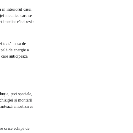
 în interiorul casei.
ței metalice care se
rt imediat când revin
zi toată masa de
ipală de energie a
 care anticipează
buție, țevi speciale,
chiziției și montării
arantează amortizarea
re orice echipă de