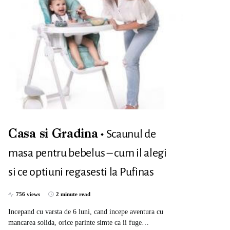
Scaunul de
Casa si Gradina
masa pentru bebelus – cum il alegi
si ce optiuni regasesti la Pufinas
756 views
2 minute read
Incepand cu varsta de 6 luni, cand incepe aventura cu
mancarea solida, orice parinte simte ca ii fuge…