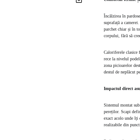
Încălzirea în pardos
suprafață a camerei.
parchet chiar și în 
corpului, fără să cre
Caloriferele clasice 
rece la nivelul podel
zona picioarelor des
destul de neplăcut p
Impactul direct asu
Sistemul montat sub 
pereților. Scapi defi
exact acolo unde îți 
realizabile din punct