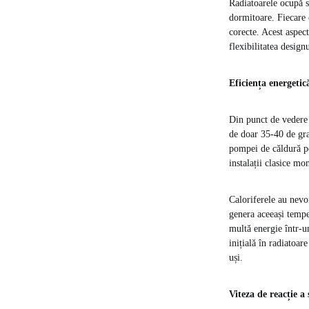
Radiatoarele ocupă sp
dormitoare. Fiecare c
corecte. Acest aspec
flexibilitatea design
Eficiența energetică
Din punct de vedere 
de doar 35-40 de gra
pompei de căldură pe
instalații clasice mon
Caloriferele au nevo
genera aceeași temp
multă energie într-un
inițială în radiatoar
uși.
Viteza de reacție a