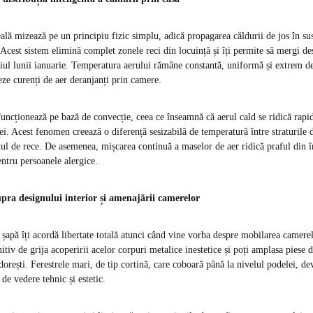
eală mizează pe un principiu fizic simplu, adică propagarea căldurii de jos în su
 Acest sistem elimină complet zonele reci din locuință și îți permite să mergi de
toiul lunii ianuarie. Temperatura aerului rămâne constantă, uniformă și extrem de
eze curenți de aer deranjanți prin camere.
funcționează pe bază de convecție, ceea ce înseamnă că aerul cald se ridică rapid
ei. Acest fenomen creează o diferență sesizabilă de temperatură între straturile 
tul de rece. De asemenea, mișcarea continuă a maselor de aer ridică praful din î
entru persoanele alergice.
pra designului interior și amenajării camerelor
șapă îți acordă libertate totală atunci când vine vorba despre mobilarea camerel
nitiv de grija acoperirii acelor corpuri metalice inestetice și poți amplasa piese
dorești. Ferestrele mari, de tip cortină, care coboară până la nivelul podelei, d
 de vedere tehnic și estetic.