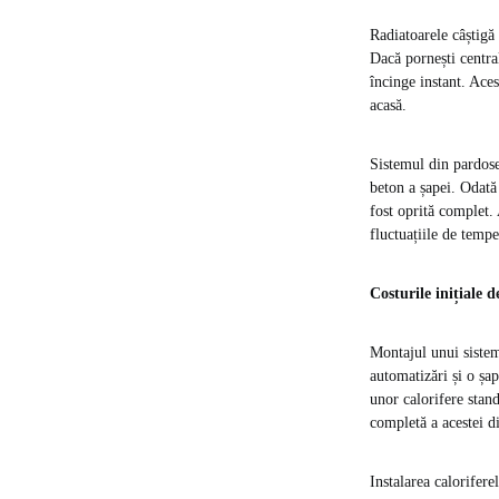
Radiatoarele câștigă 
Dacă pornești centra
încinge instant. Ace
acasă.
Sistemul din pardose
beton a șapei. Odată
fost oprită complet. 
fluctuațiile de tempe
Costurile inițiale d
Montajul unui sistem 
automatizări și o șap
unor calorifere stan
completă a acestei di
Instalarea calorifer