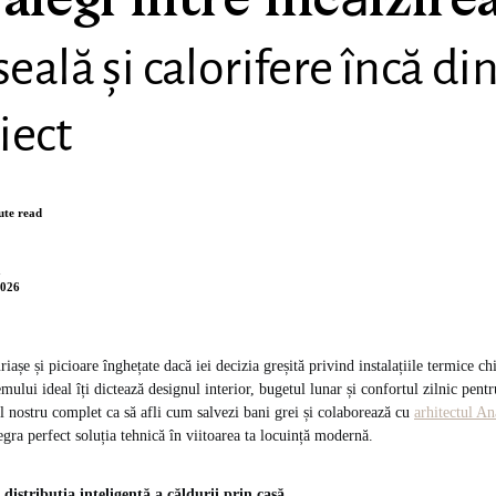
legi între încălzirea
eală și calorifere încă di
iect
ute read
n
2026
riașe și picioare înghețate dacă iei decizia greșită privind instalațiile termice ch
emului ideal îți dictează designul interior, bugetul lunar și confortul zilnic pentr
ul nostru complet ca să afli cum salvezi bani grei și colaborează cu
arhitectul An
gra perfect soluția tehnică în viitoarea ta locuință modernă.
 distribuția inteligentă a căldurii prin casă