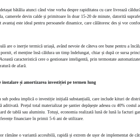
detașat bătălia atunci când vine vorba despre rapiditatea cu care livrează căldură
la, camerele devin calde și primitoare în doar 15-20 de minute, datorită suprafe
st avantaj este ideal pentru persoanele dinamice, care călătoresc des și vor confo
ală are o inerție termică uriașă, având nevoie de câteva ore bune pentru a încăl
 pornit, el menține însă căldura un timp îndelungat, chiar și după ce sursa princ
Această caracteristică cere o gestionare inteligentă, prin termostate automatizate
ratură de afară.
e instalare și amortizarea investiției pe termen lung
sub podea implică o investiție inițială substanțială, care include kituri de distri
ă aditivată. Prețul total materializat pe șantier depășește adesea cu 40% costul a
dard de tablă sau aluminiu. Totuși, economia realizată lună de lună la facturi g
ferențe financiare în primii 5-6 ani de utilizare.
elor rămâne o variantă accesibilă, rapidă și extrem de ușor de implementat de căt