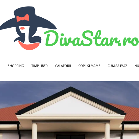
E
SHOPPING
TIMP LIBER
CALATORII
COPII SI MAME
CUM SA FAC?
NU