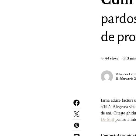
Cum a
pardos
de pro
64 views
3 min
Mihalcea Cali
11 februarie 
Iarna aduce facturi u
schiță. Alegerea sist
de ani. Citește ghid
De Stijl
pentru a inte
Confortul termic și