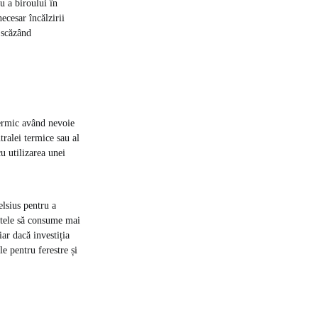
u a biroului în
ecesar încălzirii
 scăzând
termic având nevoie
ralei termice sau al
u utilizarea unei
elsius pentru a
ntele să consume mai
ar dacă investiția
e pentru ferestre și