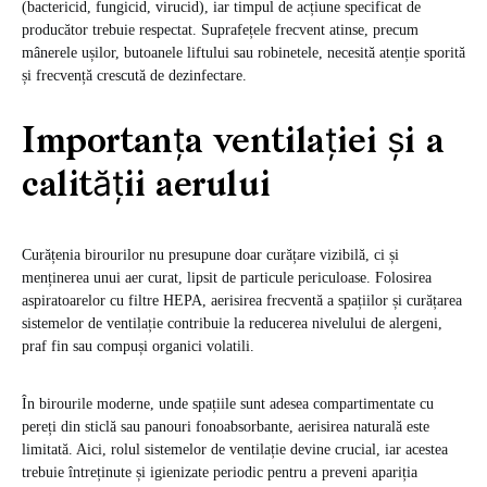
(bactericid, fungicid, virucid), iar timpul de acțiune specificat de
producător trebuie respectat. Suprafețele frecvent atinse, precum
mânerele ușilor, butoanele liftului sau robinetele, necesită atenție sporită
și frecvență crescută de dezinfectare.
Importanța ventilației și a
calității aerului
Curățenia birourilor nu presupune doar curățare vizibilă, ci și
menținerea unui aer curat, lipsit de particule periculoase. Folosirea
aspiratoarelor cu filtre HEPA, aerisirea frecventă a spațiilor și curățarea
sistemelor de ventilație contribuie la reducerea nivelului de alergeni,
praf fin sau compuși organici volatili.
În birourile moderne, unde spațiile sunt adesea compartimentate cu
pereți din sticlă sau panouri fonoabsorbante, aerisirea naturală este
limitată. Aici, rolul sistemelor de ventilație devine crucial, iar acestea
trebuie întreținute și igienizate periodic pentru a preveni apariția