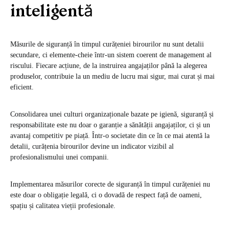
inteligentă
Măsurile de siguranță în timpul curățeniei birourilor nu sunt detalii
secundare, ci elemente-cheie într-un sistem coerent de management al
riscului. Fiecare acțiune, de la instruirea angajaților până la alegerea
produselor, contribuie la un mediu de lucru mai sigur, mai curat și mai
eficient.
Consolidarea unei culturi organizaționale bazate pe igienă, siguranță și
responsabilitate este nu doar o garanție a sănătății angajaților, ci și un
avantaj competitiv pe piață. Într-o societate din ce în ce mai atentă la
detalii, curățenia birourilor devine un indicator vizibil al
profesionalismului unei companii.
Implementarea măsurilor corecte de siguranță în timpul curățeniei nu
este doar o obligație legală, ci o dovadă de respect față de oameni,
spațiu și calitatea vieții profesionale.