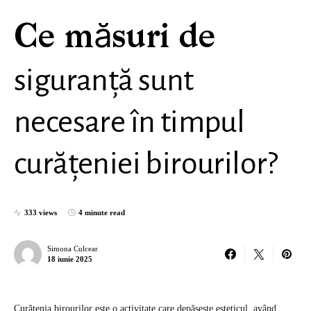
Ce măsuri de
siguranță sunt
necesare în timpul
curățeniei birourilor?
333 views
4 minute read
Simona Culcear
18 iunie 2025
Curățenia birourilor este o activitate care depășește esteticul, având