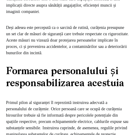
implicații directe asupra sănătății angajaților, eficienței muncii și
imaginii companiei.
Deși adesea este percepută ca o sarcină de rutină, curățenia presupune
un set clar de măsuri de siguranță care trebuie respectate cu rigurozitate.
Aceste măsuri nu vizează doar protejarea persoanelor implicate în
proces, ci și prevenirea accidentelor, a contaminărilor sau a deteriorării
bunurilor din incintă.
Formarea personalului și
responsabilizarea acestuia
Primul pilon al siguranței îl reprezintă instruirea adecvată a
personalului de curățenie. Orice persoană care se ocupă de curățenia
birourilor trebuie să fie informată despre pericolele potențiale din
spațiile respective, precum echipamentele electrice, cablurile expuse sau
substanțele sensibile. Instruirea cuprinde, de asemenea, regulile privind
manipularea substanțelor de curățare, echipamentele de protecție