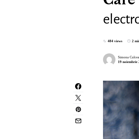
Care 
electr
484 views
2 mi
Simona Culcea
19 noiembrie