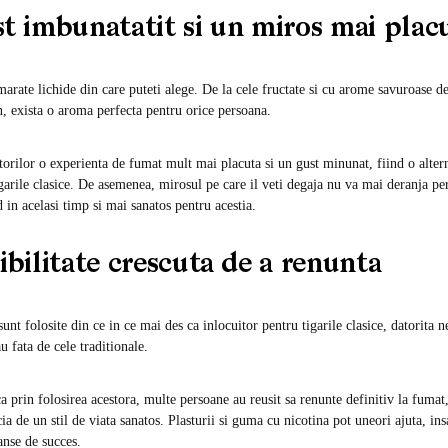
imbunatatit si un miros mai plac
arate lichide din care puteti alege. De la cele fructate si cu arome savuroase de
un, exista o aroma perfecta pentru orice persoana.
atorilor o experienta de fumat mult mai placuta si un gust minunat, fiind o alte
igarile clasice. De asemenea, mirosul pe care il veti degaja nu va mai deranja pe
 in acelasi timp si mai sanatos pentru acestia.
ilitate crescuta de a renunta
sunt folosite din ce in ce mai des ca inlocuitor pentru tigarile clasice, datorita
au fata de cele traditionale.
ca prin folosirea acestora, multe persoane au reusit sa renunte definitiv la fuma
ia de un stil de viata sanatos. Plasturii si guma cu nicotina pot uneori ajuta, ins
anse de succes.