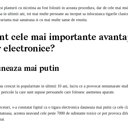
i plasturii cu nicotina au fost folositi in aceasta procedura, dar de cele mai mu
a in ultimii ani, tot mai multe persoane au inceput sa inlocuiasca tigarile clasice
varianta mai sanatoasa si cu mai multe sanse de reusita.
nt cele mai importante avantaj
r electronice?
eaza mai putin
au crescut in popularitate in ultimii 10 ani, lucru ce a provocat nenumarate studi
 pericole la care sunt supuse persoanele care folosesc asemenea aparate.
rcetari, s-a constatat faptul ca o tigara electronica dauneaza mai putin ca cele cl
natoasa, acestea neavand cele peste 7000 de substante toxice ce pot provoca dife
ai.