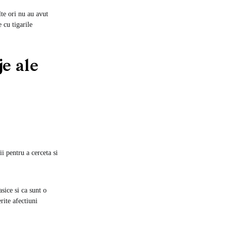
lte ori nu au avut
 cu tigarile
e ale
i pentru a cerceta si
asice si ca sunt o
rite afectiuni