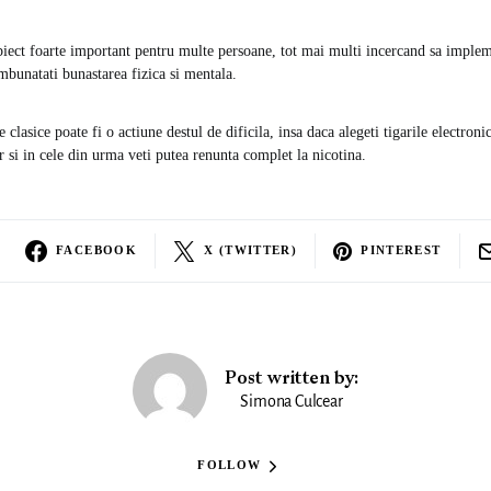
biect foarte important pentru multe persoane, tot mai multi incercand sa implem
mbunatati bunastarea fizica si mentala.
e clasice poate fi o actiune destul de dificila, insa daca alegeti tigarile electron
r si in cele din urma veti putea renunta complet la nicotina.
FACEBOOK
X (TWITTER)
PINTEREST
Post written by:
Simona Culcear
FOLLOW