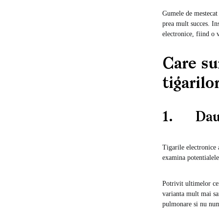
Gumele de mestecat s
prea mult succes. Ins
electronice, fiind o 
Care su
tigarilo
1. Daun
Tigarile electronice 
examina potentialele
Potrivit ultimelor ce
varianta mult mai sa
pulmonare si nu num