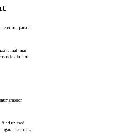
ut
 deserturi, pana la
rnativa mult mai
rsoanele din jurul
 nenumaratelor
t, fiind un mod
a tigara electronica