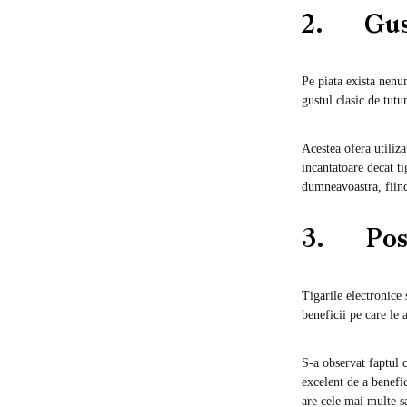
2. Gust 
Pe piata exista nenum
gustul clasic de tut
Acestea ofera utiliz
incantatoare decat t
dumneavoastra, fiind
3. Posib
Tigarile electronice 
beneficii pe care le 
S-a observat faptul 
excelent de a benefic
are cele mai multe s