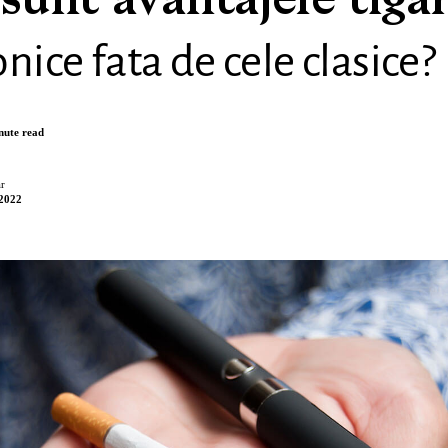
sunt avantajele tigar
onice fata de cele clasice?
nute read
r
 2022