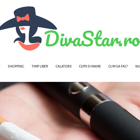
E
SHOPPING
TIMP LIBER
CALATORII
COPII SI MAME
CUM SA FAC?
NU