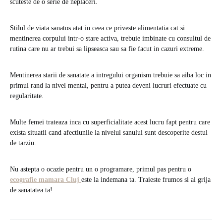
scuteste de o serie de neplaceri.
Stilul de viata sanatos atat in ceea ce priveste alimentatia cat si
mentinerea corpului intr-o stare activa, trebuie imbinate cu consultul de
rutina care nu ar trebui sa lipseasca sau sa fie facut in cazuri extreme.
Mentinerea starii de sanatate a intregului organism trebuie sa aiba loc in
primul rand la nivel mental, pentru a putea deveni lucruri efectuate cu
regularitate.
Multe femei trateaza inca cu superficialitate acest lucru fapt pentru care
exista situatii cand afectiunile la nivelul sanului sunt descoperite destul
de tarziu.
Nu astepta o ocazie pentru un o programare, primul pas pentru o
ecografie mamara Cluj
este la indemana ta. Traieste frumos si ai grija
de sanatatea ta!