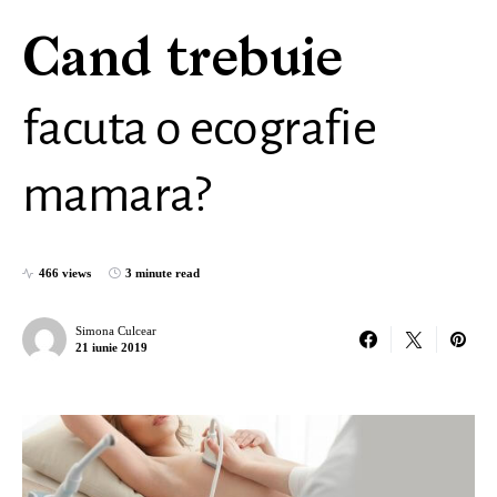
Cand trebuie
facuta o ecografie
mamara?
466 views
3 minute read
Simona Culcear
21 iunie 2019