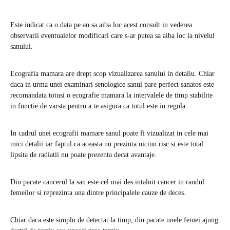
Este indicat ca o data pe an sa aiba loc acest consult in vederea
observarii eventualelor modificari care s-ar putea sa aiba loc la nivelul
sanului.
Ecografia mamara are drept scop vizualizarea sanului in detaliu. Chiar
daca in urma unei examinari senologice sanul pare perfect sanatos este
recomandata totusi o ecografie mamara la intervalele de timp stabilite
in functie de varsta pentru a te asigura ca totul este in regula.
In cadrul unei ecografii mamare sanul poate fi vizualizat in cele mai
mici detalii iar faptul ca aceasta nu prezinta niciun risc si este total
lipsita de radiatii nu poate prezenta decat avantaje.
Din pacate cancerul la san este cel mai des intalnit cancer in randul
femeilor si reprezinta una dintre principalele cauze de deces.
Chiar daca este simplu de detectat la timp, din pacate unele femei ajung