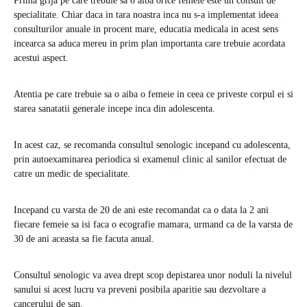
Prima grija pe care trebuie sa o aiba orice femeie este un consult de
specialitate. Chiar daca in tara noastra inca nu s-a implementat ideea
consulturilor anuale in procent mare, educatia medicala in acest sens
incearca sa aduca mereu in prim plan importanta care trebuie acordata
acestui aspect.
Atentia pe care trebuie sa o aiba o femeie in ceea ce priveste corpul ei si
starea sanatatii generale incepe inca din adolescenta.
In acest caz, se recomanda consultul senologic incepand cu adolescenta,
prin autoexaminarea periodica si examenul clinic al sanilor efectuat de
catre un medic de specialitate.
Incepand cu varsta de 20 de ani este recomandat ca o data la 2 ani
fiecare femeie sa isi faca o ecografie mamara, urmand ca de la varsta de
30 de ani aceasta sa fie facuta anual.
Consultul senologic va avea drept scop depistarea unor noduli la nivelul
sanului si acest lucru va preveni posibila aparitie sau dezvoltare a
cancerului de san.