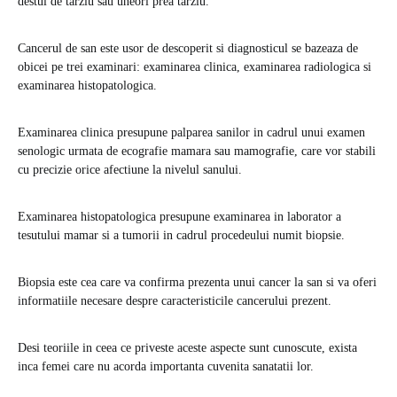
destul de tarziu sau uneori prea tarziu.
Cancerul de san este usor de descoperit si diagnosticul se bazeaza de
obicei pe trei examinari: examinarea clinica, examinarea radiologica si
examinarea histopatologica.
Examinarea clinica presupune palparea sanilor in cadrul unui examen
senologic urmata de ecografie mamara sau mamografie, care vor stabili
cu precizie orice afectiune la nivelul sanului.
Examinarea histopatologica presupune examinarea in laborator a
tesutului mamar si a tumorii in cadrul procedeului numit biopsie.
Biopsia este cea care va confirma prezenta unui cancer la san si va oferi
informatiile necesare despre caracteristicile cancerului prezent.
Desi teoriile in ceea ce priveste aceste aspecte sunt cunoscute, exista
inca femei care nu acorda importanta cuvenita sanatatii lor.