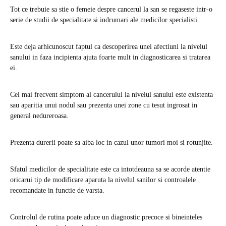
Tot ce trebuie sa stie o femeie despre cancerul la san se regaseste intr-o
serie de studii de specialitate si indrumari ale medicilor specialisti.
Este deja arhicunoscut faptul ca descoperirea unei afectiuni la nivelul
sanului in faza incipienta ajuta foarte mult in diagnosticarea si tratarea
ei.
Cel mai frecvent simptom al cancerului la nivelul sanului este existenta
sau aparitia unui nodul sau prezenta unei zone cu tesut ingrosat in
general nedureroasa.
Prezenta durerii poate sa aiba loc in cazul unor tumori moi si rotunjite.
Sfatul medicilor de specialitate este ca intotdeauna sa se acorde atentie
oricarui tip de modificare aparuta la nivelul sanilor si controalele
recomandate in functie de varsta.
Controlul de rutina poate aduce un diagnostic precoce si bineinteles