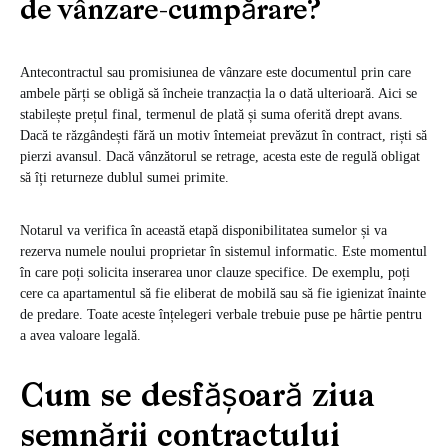
de vânzare-cumpărare?
Antecontractul sau promisiunea de vânzare este documentul prin care
ambele părți se obligă să încheie tranzacția la o dată ulterioară. Aici se
stabilește prețul final, termenul de plată și suma oferită drept avans.
Dacă te răzgândești fără un motiv întemeiat prevăzut în contract, riști să
pierzi avansul. Dacă vânzătorul se retrage, acesta este de regulă obligat
să îți returneze dublul sumei primite.
Notarul va verifica în această etapă disponibilitatea sumelor și va
rezerva numele noului proprietar în sistemul informatic. Este momentul
în care poți solicita inserarea unor clauze specifice. De exemplu, poți
cere ca apartamentul să fie eliberat de mobilă sau să fie igienizat înainte
de predare. Toate aceste înțelegeri verbale trebuie puse pe hârtie pentru
a avea valoare legală.
Cum se desfășoară ziua
semnării contractului