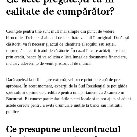
Ce acte pregătești tu în
calitate de cumpărător?
Cerințele pentru tine sunt mult mai simple din punct de vedere
birocratic. Trebuie să ai actul de identitate valabil în original. Dacă ești
căsătorit, va fi necesar și actul de identitate al soțului sau soției,
împreună cu certificatul de căsătorie. În cazul în care achiziția se face
prin credit, banca îți va solicita o listă lungă de documente financiare,
inclusiv adeverințe de venit și istoricul de muncă.
Dacă apelezi la o finanțare externă, vei trece printr-o etapă de pre-
aprobare. În acest moment, experții de la Sud Rezidențial te pot ghida
spre soluții optime de
creditare pentru un apartament cu 2 camere în
București
. Ei cunosc particularitățile pieței locale și te pot ajuta să aduni
actele corecte pentru a evita drumurile inutile la bănci sau instituții
publice.
Ce presupune antecontractul