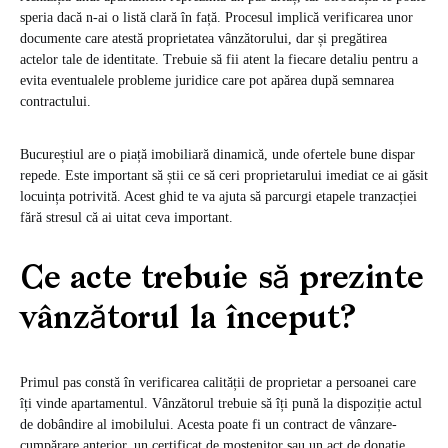
speria dacă n-ai o listă clară în față. Procesul implică verificarea unor
documente care atestă proprietatea vânzătorului, dar și pregătirea
actelor tale de identitate. Trebuie să fii atent la fiecare detaliu pentru a
evita eventualele probleme juridice care pot apărea după semnarea
contractului.
Bucureștiul are o piață imobiliară dinamică, unde ofertele bune dispar
repede. Este important să știi ce să ceri proprietarului imediat ce ai găsit
locuința potrivită. Acest ghid te va ajuta să parcurgi etapele tranzacției
fără stresul că ai uitat ceva important.
Ce acte trebuie să prezinte
vânzătorul la început?
Primul pas constă în verificarea calității de proprietar a persoanei care
îți vinde apartamentul. Vânzătorul trebuie să îți pună la dispoziție actul
de dobândire al imobilului. Acesta poate fi un contract de vânzare-
cumpărare anterior, un certificat de moștenitor sau un act de donație.