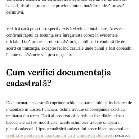
Uneori, titlul de proprietate provine dintr-o hotărâre judecătorească
definitivă.
Verifică dacă pe actul respectiv există vizele de intabulare. Acestea
confirmă faptul că locuința este înregistrată corect în evidențele
oficiale. Dacă proprietarul este căsătorit, ambii soți trebuie să fie de
acord cu tranzacția, excepție făcând cazurile unde bunul a fost dobândit
înainte de căsătorie sau prin moștenire.
Cum verifici documentația
cadastrală?
Documentația cadastrală cuprinde schița apartamentului și încheierea de
intabulare în Cartea Funciară. Schița trebuie să corespundă exact cu
realitatea din teren. Dacă ai observat că pereții au fost dărâmați sau
balcoanele au fost modificate, aceste schimbări trebuie să apară în
planul cadastral. Lipsa actualizării cadastrului poate bloca procesul de
creditare pentru un apartament cu 2 camere în București
deoarece