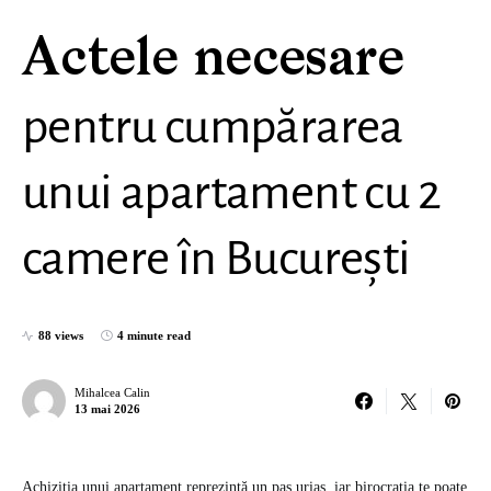
Actele necesare
pentru cumpărarea
unui apartament cu 2
camere în București
88 views
4 minute read
Mihalcea Calin
13 mai 2026
Achiziția unui apartament reprezintă un pas uriaș, iar birocrația te poate